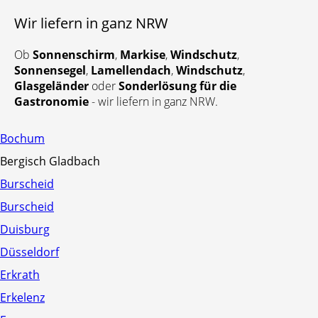
Sonnen- und Regenschutz
Markisen Wind Protect System
Wir liefern in ganz NRW
Freistehende Markisen
Ob
Sonnenschirm
,
Markise
,
Windschutz
,
Sonnensegel
,
Lamellendach
,
Windschutz
,
Glasgeländer
oder
Sonderlösung für die
Pergola Markisen
Gastronomie
- wir liefern in ganz NRW.
Doppelgelenk Markisen
Bochum
Bergisch Gladbach
Wintergarten-Markisen
Burscheid
Unterglas Markisen
Burscheid
Aufglas Markisen
Fassadenmarkisen und Fenstermarkisen
Duisburg
Fallarmmarkisen
Düsseldorf
Klassische Fenstermarkisen
Fenstermarkisen mit ZIP
Erkrath
Markisoletten
Erkelenz