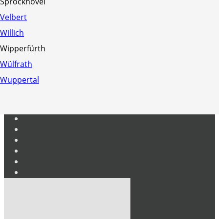
Sprockhövel
Projekte
Velbert
Willich
Wipperfürth
Wülfrath
Wuppertal