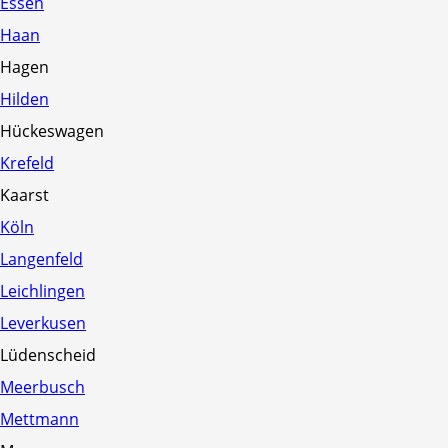
Essen
Sonnenschirme
Haan
Hagen
Marktschirme und
Hilden
Mittelmastschirme
Ampelschirme
Hückeswagen
Sonnenschirme für
Krefeld
Gastronomie & Hotels
Kaarst
Extras
Köln
Zubehör
Langenfeld
Leichlingen
Leverkusen
Sonnensegel
Lüdenscheid
Meerbusch
Windschutz
Mettmann