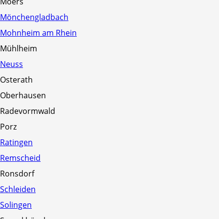
Moers
Glasgeländer
Windschutz Gastronomie
Mönchengladbach
Markisen Wind Protect
Mohnheim am Rhein
System
Mühlheim
Lamellendach
Neuss
Osterath
Oberhausen
Radevormwald
Gastronomie
Porz
Unsere Gastro-Lösungen
Ratingen
Gastro Großschirme
Remscheid
Windschutz Systeme
Glasgeländer
Ronsdorf
Scherenarmmarkise
Schleiden
Freistehende Gastro
Markisen
Solingen