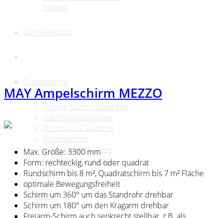
System
Lamellendach
Gastronomie
MAY Ampelschirm MEZZO
Unsere Gastro-Lösungen
Gastro Großschirme
Windschutz Systeme
Glasgeländer
Scherenarmmarkise
Max. Größe: 3300 mm
Freistehende Gastro
Form: rechteckig, rund oder quadrat
Markisen
Rundschirm bis 8 m², Quadratschirm bis 7 m² Fläche
optimale Bewegungsfreiheit
Schirm um 360° um das Standrohr drehbar
Projekte
Schirm um 180° um den Kragarm drehbar
Freiarm-Schirm auch senkrecht stellbar, z.B. als