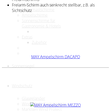
Marktschirme und
Freiarm-Schirm auch senkrecht stellbar, z.B. als
Mittelmastschirme
Sichtschutz
Ampelschirme
Sonnenschirme für
Gastronomie & Hotels
Extras
Zubehör
MAY Ampelschirm DACAPO
Sonnensegel
Windschutz
Glasgeländer
Windschutz Gastronomie
Markisen Wind Protect