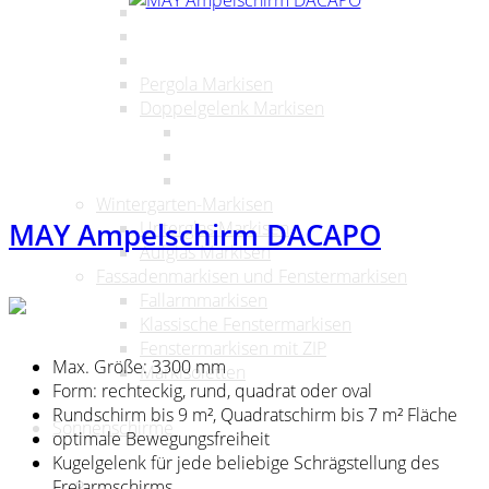
Pergola Markisen
Doppelgelenk Markisen
Wintergarten-Markisen
MAY Ampelschirm DACAPO
Unterglas Markisen
Aufglas Markisen
Fassadenmarkisen und Fenstermarkisen
Fallarmmarkisen
Klassische Fenstermarkisen
Fenstermarkisen mit ZIP
Max. Größe: 3300 mm
Markisoletten
Form: rechteckig, rund, quadrat oder oval
Rundschirm bis 9 m², Quadratschirm bis 7 m² Fläche
Sonnenschirme
optimale Bewegungsfreiheit
Kugelgelenk für jede beliebige Schrägstellung des
Freiarmschirms